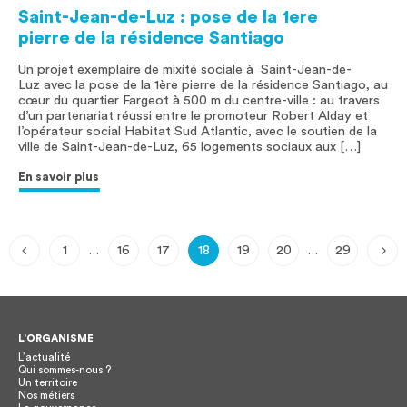
Saint-Jean-de-Luz : pose de la 1ere
pierre de la résidence Santiago
Un projet exemplaire de mixité sociale à Saint-Jean-de-
Luz avec la pose de la 1ère pierre de la résidence Santiago, au
cœur du quartier Fargeot à 500 m du centre-ville : au travers
d’un partenariat réussi entre le promoteur Robert Alday et
l’opérateur social Habitat Sud Atlantic, avec le soutien de la
ville de Saint-Jean-de-Luz, 65 logements sociaux aux […]
En savoir plus
1
16
17
18
19
20
29
…
…
L’ORGANISME
L’actualité
Qui sommes-nous ?
Un territoire
Nos métiers