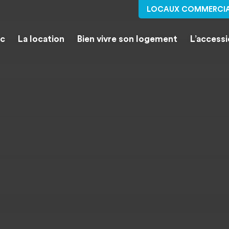
LOCAUX COMMERCI
ic
La location
Bien vivre son logement
L’access