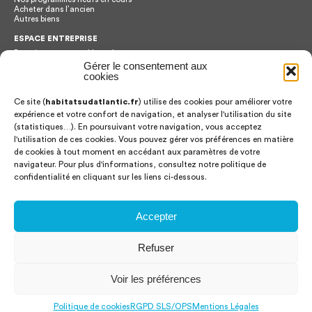
Acheter dans l’ancien
Autres biens
ESPACE ENTREPRISE
Renseignements et démarches
Plateforme de dématerialisation
Gérer le consentement aux
Bilan achats
cookies
Ce site (
habitatsudatlantic.fr
) utilise des cookies pour améliorer votre
CONTACT
expérience et votre confort de navigation, et analyser l'utilisation du site
Habitat Sud Atlantic
2 Chemin Abbé Edouard Cestac
(statistiques…). En poursuivant votre navigation, vous acceptez
64100
BAYONNE
l'utilisation de ces cookies. Vous pouvez gérer vos préférences en matière
Tél.
05 59 58 40 00
de cookies à tout moment en accédant aux paramètres de votre
Fax.
05 59 63 38 06
navigateur. Pour plus d'informations, consultez notre politique de
confidentialité en cliquant sur les liens ci-dessous.
Offres d’emploi
Publications
Documents administratifs
location & accession
Accepter
Archives
Refuser
Voir les préférences
Mentions Légales
Politique des cookies
Protection des données personnelles
RGPD SLS/OPS
Politique de cookies
RGPD SLS/OPS
Mentions Légales
Design et développement :
Haritza