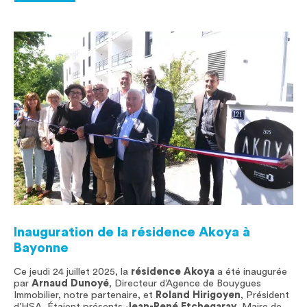
Inauguration de la résidence Akoya à
Bayonne
Ce jeudi 24 juillet 2025, la
résidence Akoya
a été inaugurée
par
Arnaud Dunoyé
, Directeur d’Agence de Bouygues
Immobilier, notre partenaire, et
Roland Hirigoyen
, Président
d’HSA. Étaient présents
Jean-René Etchegaray
, Maire de