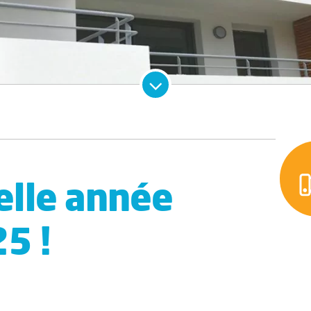
elle année
5 !