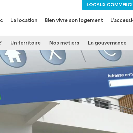
LOCAUX COMMERCI
ic
La location
Bien vivre son logement
L’access
?
Un territoire
Nos métiers
La gouvernance