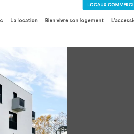
LOCAUX COMMERCI
ic
La location
Bien vivre son logement
L’access