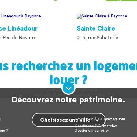
ce Linéadour
Sainte Claire
 Pee de Navarre
6, rue Sabaterie
s recherchez un logeme
louer ?
Découvrez notre patrimoine.
Choisissez une ville
E
ACCÉDEZ À LA LOCATION
Conditions & Démarches
us ?
Dossier d’inscription