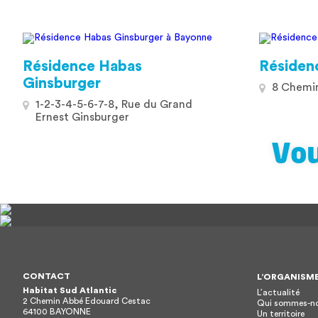
Résidence Habas
Résiden
Ginsburger
8 Chemin
1-2-3-4-5-6-7-8, Rue du Grand
Ernest Ginsburger
Vou
CONTACT
L’ORGANISM
Habitat Sud Atlantic
L’actualité
2 Chemin Abbé Edouard Cestac
Qui sommes-no
64100
BAYONNE
Un territoire