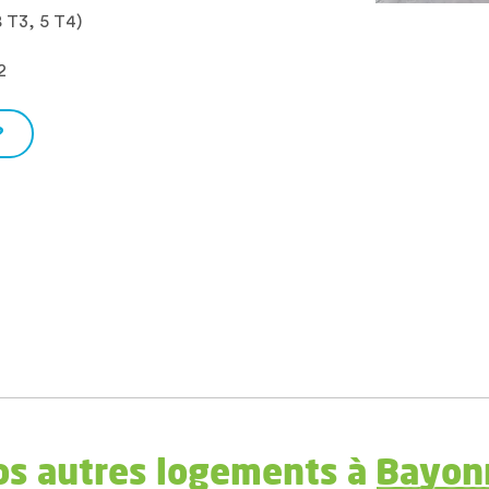
8 T3, 5 T4)
2
?
os autres logements à
Bayon