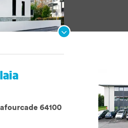
laia
Lafourcade 64100