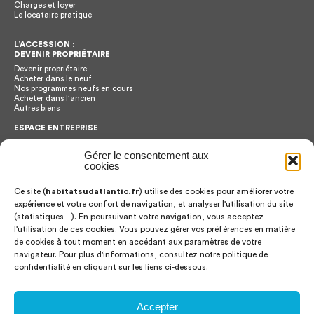
Charges et loyer
Le locataire pratique
L’ACCESSION :
DEVENIR PROPRIÉTAIRE
Devenir propriétaire
Acheter dans le neuf
Nos programmes neufs en cours
Acheter dans l’ancien
Autres biens
ESPACE ENTREPRISE
Renseignements et démarches
Plateforme de dématerialisation
Gérer le consentement aux
Bilan achats
cookies
Ce site (
habitatsudatlantic.fr
) utilise des cookies pour améliorer votre
CONTACT
expérience et votre confort de navigation, et analyser l'utilisation du site
Habitat Sud Atlantic
2 Chemin Abbé Edouard Cestac
(statistiques…). En poursuivant votre navigation, vous acceptez
64100
BAYONNE
l'utilisation de ces cookies. Vous pouvez gérer vos préférences en matière
Tél.
05 59 58 40 00
de cookies à tout moment en accédant aux paramètres de votre
Fax.
05 59 63 38 06
navigateur. Pour plus d'informations, consultez notre politique de
confidentialité en cliquant sur les liens ci-dessous.
Offres d’emploi
Publications
Documents administratifs
location & accession
Accepter
Archives