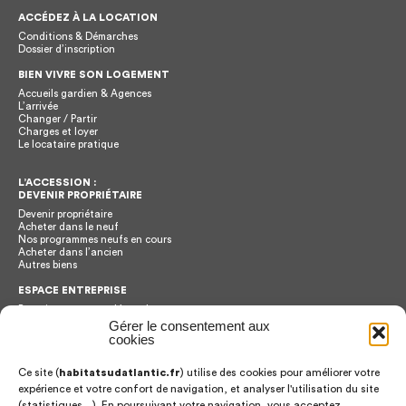
ACCÉDEZ À LA LOCATION
Conditions & Démarches
Dossier d’inscription
BIEN VIVRE SON LOGEMENT
Accueils gardien & Agences
L’arrivée
Changer / Partir
Charges et loyer
Le locataire pratique
L’ACCESSION :
DEVENIR PROPRIÉTAIRE
Devenir propriétaire
Acheter dans le neuf
Nos programmes neufs en cours
Acheter dans l’ancien
Autres biens
ESPACE ENTREPRISE
Renseignements et démarches
Plateforme de dématerialisation
Gérer le consentement aux
Bilan achats
cookies
Ce site (
habitatsudatlantic.fr
) utilise des cookies pour améliorer votre
CONTACT
expérience et votre confort de navigation, et analyser l'utilisation du site
Habitat Sud Atlantic
2 Chemin Abbé Edouard Cestac
(statistiques…). En poursuivant votre navigation, vous acceptez