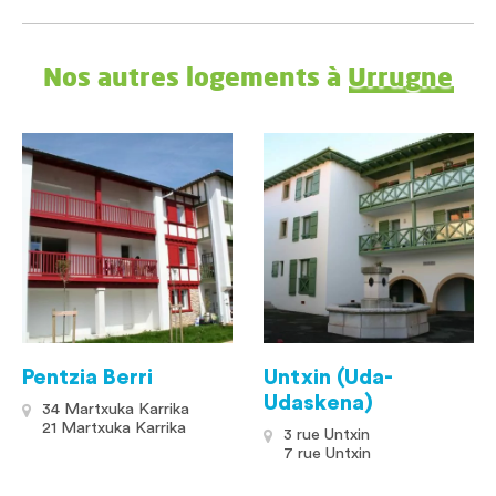
Nos autres logements à
Urrugne
Pentzia Berri
Untxin (Uda-
Udaskena)
34 Martxuka Karrika
21 Martxuka Karrika
3 rue Untxin
7 rue Untxin