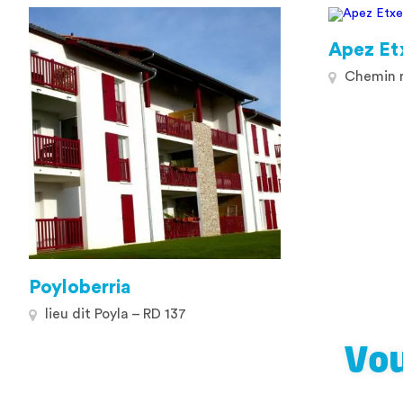
Apez Et
Chemin ru
Poyloberria
lieu dit Poyla – RD 137
Vou