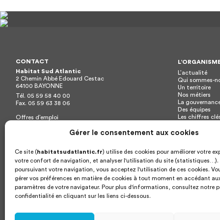
CONTACT
L’ORGANISM
Habitat Sud Atlantic
L’actualité
2 Chemin Abbé Edouard Cestac
Qui sommes-no
64100
BAYONNE
Un territoire
Nos métiers
Tél.
05 59 58 40 00
La gouvernanc
Fax.
05 59 63 38 06
Des équipes
Les chiffres clé
Offres d’emploi
Nos délibérati
Publications
Gérer le consentement aux cookies
Documents administratifs
location & accession
Archives
Ce site (
habitatsudatlantic.fr
) utilise des cookies pour améliorer votre ex
votre confort de navigation, et analyser l'utilisation du site (statistiques…).
poursuivant votre navigation, vous acceptez l'utilisation de ces cookies. V
gérer vos préférences en matière de cookies à tout moment en accédant au
paramètres de votre navigateur. Pour plus d'informations, consultez notre p
confidentialité en cliquant sur les liens ci-dessous.