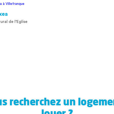
xea
ral de l’Eglise
s recherchez un logeme
louer ?