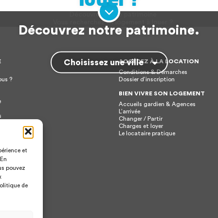
Découvrez notre patrimoine.
Choisissez une ville
E
ACCÉDEZ À LA LOCATION
Conditions & Démarches
us ?
Dossier d’inscription
BIEN VIVRE SON LOGEMENT
e
Accueils gardien & Agences
L’arrivée
s
Changer / Partir
ons
Charges et loyer
Le locataire pratique
périence et
 En
ous pouvez
x
olitique de