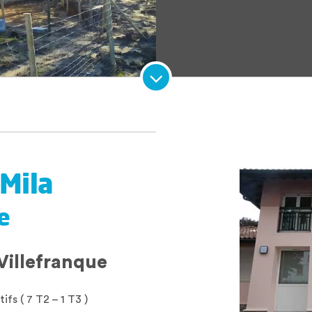
Mila
e
Villefranque
fs ( 7 T2 – 1 T3 )